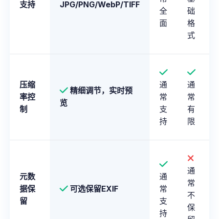
支持
JPG/PNG/WebP/TIFF
全
础
面
格
式
压缩
通
通
精细调节，实时预
率控
常
常
览
制
支
有
持
限
通
元数
通
常
据保
可选保留EXIF
常
不
留
支
保
持