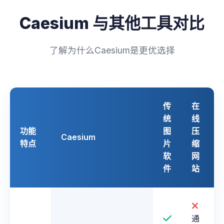
Caesium 与其他工具对比
了解为什么Caesium是更优选择
传
在
统
线
功能
图
压
Caesium
特点
片
缩
软
网
件
站
通