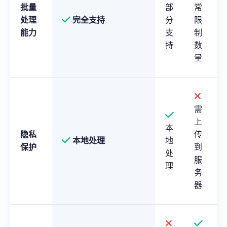
批量
部
常
处理
完全支持
分
限
能力
支
制
持
数
量
需
上
本
隐私
传
本地处理
地
保护
到
处
服
理
务
器