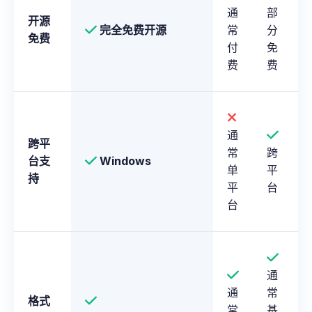
通
部
开源
完全免费开源
常
分
免费
付
免
费
费
通
跨平
常
跨
台支
Windows
单
平
持
平
台
台
通
通
常
格式
常
基